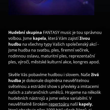
Hudební skupina
FANTASY music je tou správnou
volbou. Jsme
kapela
, která Vám zajistí
živou
hudbu
na všechny typy Vašich společenský akcí -
jsme hudba na svatbu, ples, firemní večírek,
rodinnou oslavu, maturitní ples, reprezentační
ples, výročí, městské kulturní akce, kongres apod.
Skvěle Vás pobavíme hudbou i slovem. Naše
živá
hudba
je dokonale doplněna neuvěřitelnou
světelnou a estrádní show s převleky a imitacemi
našich a zahraničních umělců. Hrajeme na několik
hudebních nástrojů a jsme velice variabilní. V
neuvěřitelně širokém
repertoáru
naší
kapely
,