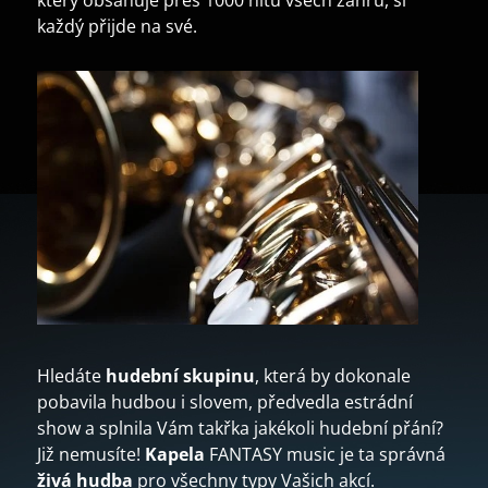
který obsahuje přes 1000 hitů všech žánrů, si
každý přijde na své.
Hledáte
hudební skupinu
, která by dokonale
pobavila hudbou i slovem, předvedla estrádní
show a splnila Vám takřka jakékoli hudební přání?
Již nemusíte!
Kapela
FANTASY music je ta správná
živá hudba
pro všechny typy Vašich akcí.