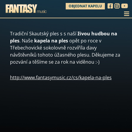
OBJEDNAT KAPELU
Tradiční Skautský ples s s naší
živou hudbou na
ples
. Naše
kapela na ples
opět po roce v
Třebechovické sokolovně rozvíříla davy
návštěvníků tohoto úžasného plesu. Děkujeme za
pozvání a těšíme se za rok na viděnou :-)
http://www.fantasymusic.cz/cs/kapela-na-ples