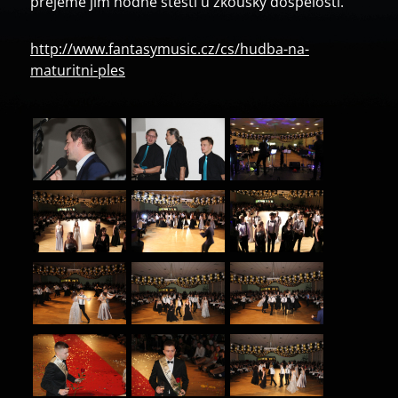
přejeme jim hodně štěstí u zkoušky dospělosti.
http://www.fantasymusic.cz/cs/hudba-na-
maturitni-ples