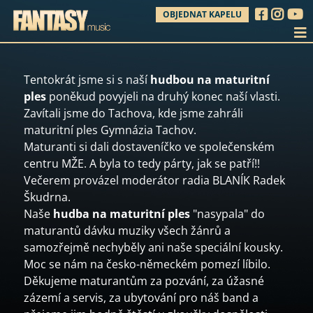
OBJEDNAT KAPELU
Tentokrát jsme si s naší
hudbou na maturitní
ples
poněkud povyjeli na druhý konec naší vlasti.
Zavítali jsme do Tachova, kde jsme zahráli
maturitní ples Gymnázia Tachov.
Maturanti si dali dostaveníčko ve společenském
centru MŽE. A byla to tedy párty, jak se patří!!
Večerem provázel moderátor radia BLANÍK Radek
Škudrna.
Naše
hudba na maturitní ples
"nasypala" do
maturantů dávku muziky všech žánrů a
samozřejmě nechyběly ani naše speciální kousky.
Moc se nám na česko-německém pomezí líbilo.
Děkujeme maturantům za pozvání, za úžasné
zázemí a servis, za ubytování pro náš band a